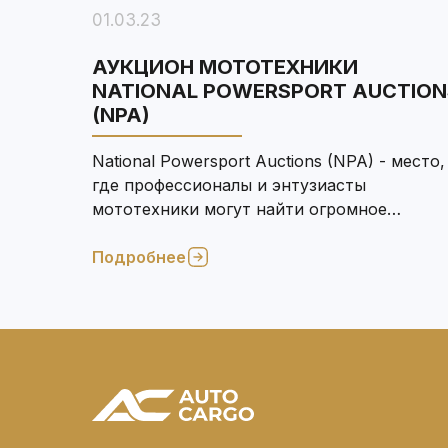
01.03.23
АУКЦИОН МОТОТЕХНИКИ
NATIONAL POWERSPORT AUCTION
(NPA)
National Powersport Auctions (NPA) - место,
где профессионалы и энтузиасты
мототехники могут найти огромное
количество предложений по всем
Подробнее
категориям.