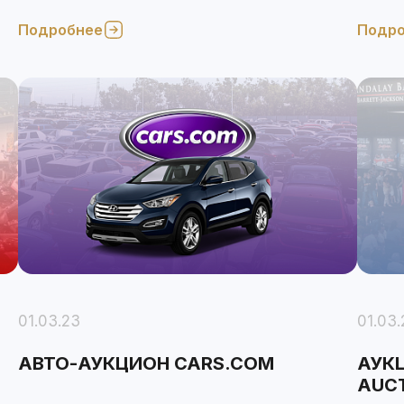
подержанных и битых автомобилей.
прода
Подробнее
Подр
в
01.03.23
01.03.
АВТО-АУКЦИОН CARS.COM
АУКЦ
AUC