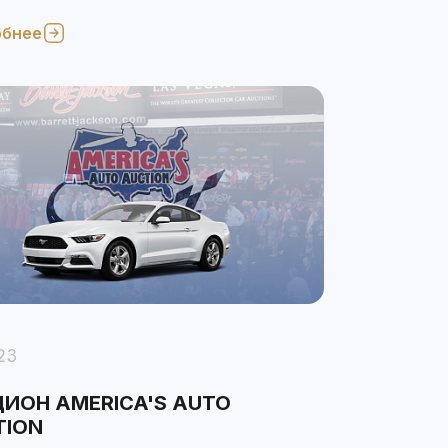
жу подержанных автомобилей.
обнее
23
ИОН AMERICA'S AUTO
TION