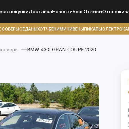
есс покупки
Доставка
Новости
Блог
Отзывы
Отcлежив
ССОВЕРЫ
СЕДАНЫ
ХЭТЧБЕКИ
МИНИВЕНЫ
ПИКАПЫ
ЭЛЕКТРОКА
ссоверы
BMW 430I GRAN COUPE 2020