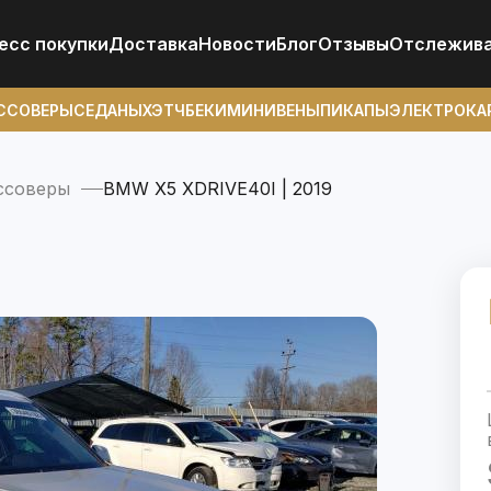
есс покупки
Доставка
Новости
Блог
Отзывы
Отcлежив
ССОВЕРЫ
СЕДАНЫ
ХЭТЧБЕКИ
МИНИВЕНЫ
ПИКАПЫ
ЭЛЕКТРОКА
ссоверы
BMW X5 XDRIVE40I | 2019