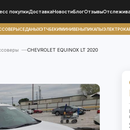
есс покупки
Доставка
Новости
Блог
Отзывы
Отcлежив
ССОВЕРЫ
СЕДАНЫ
ХЭТЧБЕКИ
МИНИВЕНЫ
ПИКАПЫ
ЭЛЕКТРОКА
ссоверы
CHEVROLET EQUINOX LT 2020