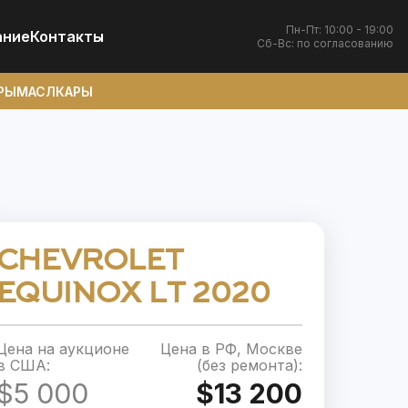
Пн-Пт: 10:00 - 19:00
ание
Контакты
Сб-Вс: по согласованию
РЫ
МАСЛКАРЫ
CHEVROLET
EQUINOX LT 2020
Цена на аукционе
Цена в РФ, Москве
в США:
(без ремонта):
$5 000
$13 200