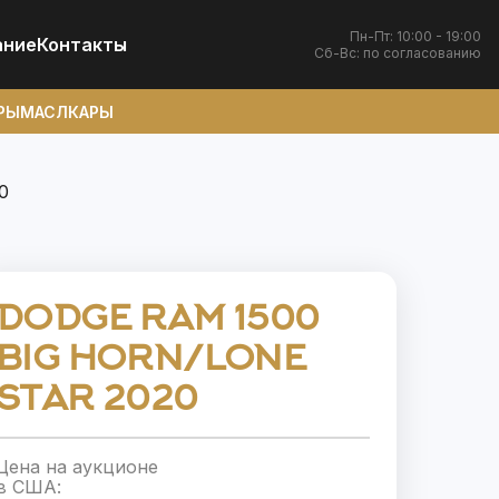
Пн-Пт: 10:00 - 19:00
ание
Контакты
Сб-Вс: по согласованию
РЫ
МАСЛКАРЫ
0
DODGE RAM 1500
BIG HORN/LONE
STAR 2020
Цена на аукционе
в США: