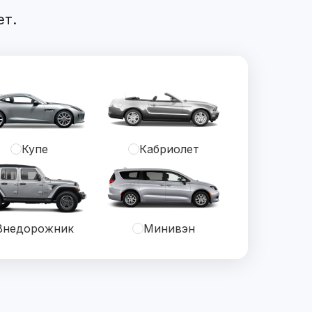
ет.
Купе
Кабриолет
Внедорожник
Минивэн