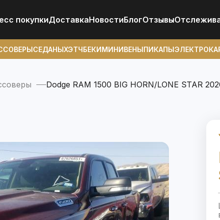
есс покупки
Доставка
Новости
Блог
Отзывы
Отcлежив
ССОВЕРЫ
СЕДАНЫ
ХЭТЧБЕКИ
МИНИВЕНЫ
ПИКАПЫ
ЭЛЕКТРОКА
ссоверы
Dodge RAM 1500 BIG HORN/LONE STAR 202