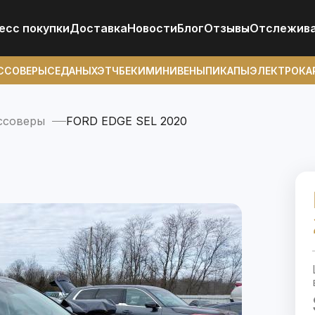
есс покупки
Доставка
Новости
Блог
Отзывы
Отcлежив
ССОВЕРЫ
СЕДАНЫ
ХЭТЧБЕКИ
МИНИВЕНЫ
ПИКАПЫ
ЭЛЕКТРОКА
ссоверы
FORD EDGE SEL 2020