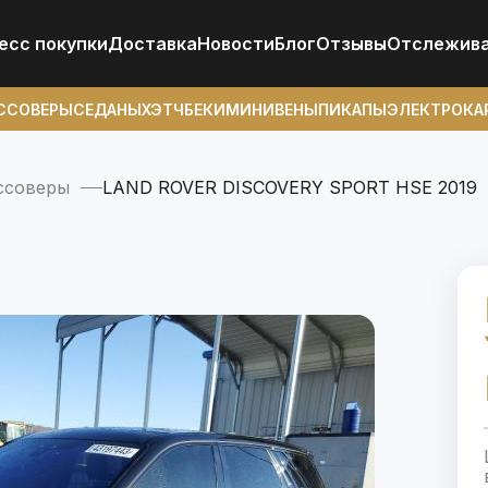
есс покупки
Доставка
Новости
Блог
Отзывы
Отcлежив
ССОВЕРЫ
СЕДАНЫ
ХЭТЧБЕКИ
МИНИВЕНЫ
ПИКАПЫ
ЭЛЕКТРОКА
ссоверы
LAND ROVER DISCOVERY SPORT HSE 2019