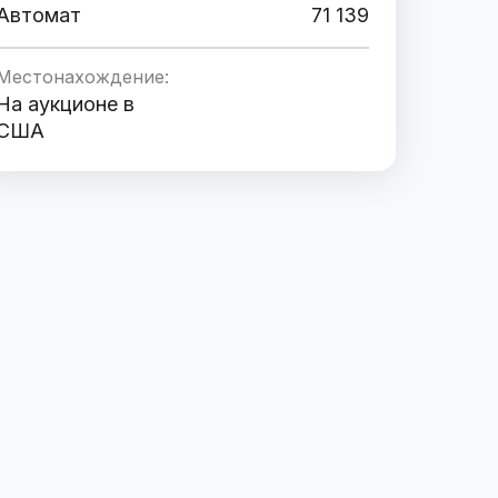
Автомат
71 139
Местонахождение:
На аукционе в
США