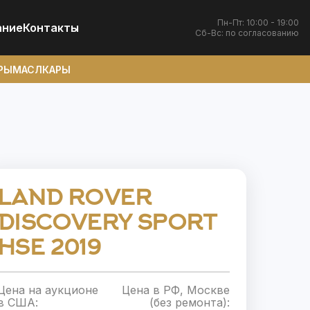
Пн-Пт: 10:00 - 19:00
ание
Контакты
Сб-Вс: по согласованию
РЫ
МАСЛКАРЫ
LAND ROVER
DISCOVERY SPORT
HSE 2019
Цена на аукционе
Цена в РФ, Москве
в США:
(без ремонта):