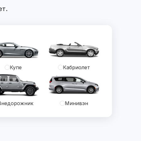
ет.
Купе
Кабриолет
Внедорожник
Минивэн