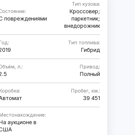
Тип кузова:
Состояние:
Кроссовер;
C повреждениями
паркетник;
внедорожник
Год:
Тип топлива:
2019
Гибрид
Объём, л.:
Привод:
2.5
Полный
Коробка:
Пробег, км.:
Автомат
39 451
Местонахождение:
На аукционе в
США