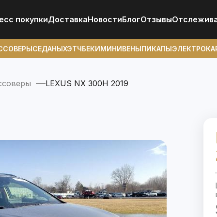
есс покупки
Доставка
Новости
Блог
Отзывы
Отcлежив
ССОВЕРЫ
СЕДАНЫ
ХЭТЧБЕКИ
МИНИВЕНЫ
ПИКАПЫ
ЭЛЕКТРОКА
ссоверы
LEXUS NX 300H 2019