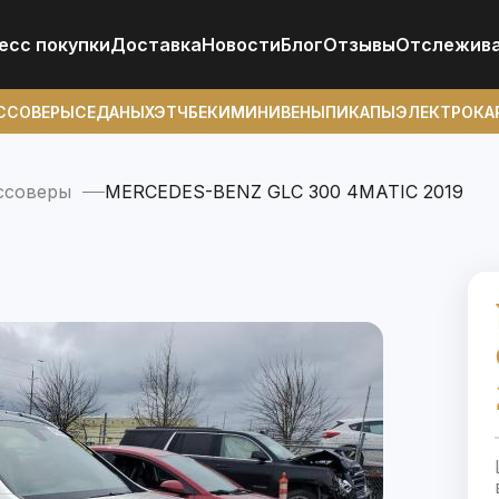
есс покупки
Доставка
Новости
Блог
Отзывы
Отcлежив
ССОВЕРЫ
СЕДАНЫ
ХЭТЧБЕКИ
МИНИВЕНЫ
ПИКАПЫ
ЭЛЕКТРОКА
ссоверы
MERCEDES-BENZ GLC 300 4MATIC 2019