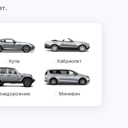
ет.
Купе
Кабриолет
Внедорожник
Минивэн