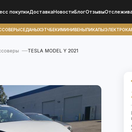
есс покупки
Доставка
Новости
Блог
Отзывы
Отcлежив
ССОВЕРЫ
СЕДАНЫ
ХЭТЧБЕКИ
МИНИВЕНЫ
ПИКАПЫ
ЭЛЕКТРОКА
ссоверы
TESLA MODEL Y 2021