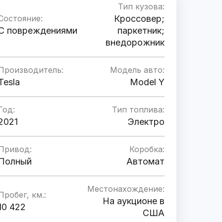
Тип кузова:
Состояние:
Кроссовер;
C повреждениями
паркетник;
внедорожник
Производитель:
Модель авто:
Tesla
Model Y
Год:
Тип топлива:
2021
Электро
Привод:
Коробка:
Полный
Автомат
Местонахождение:
Пробег, км.:
На аукционе в
10 422
США