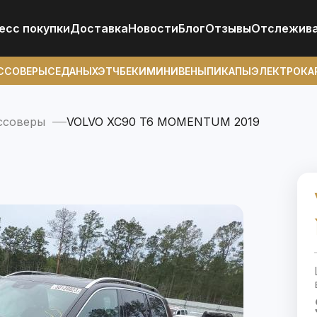
есс покупки
Доставка
Новости
Блог
Отзывы
Отcлежив
ССОВЕРЫ
СЕДАНЫ
ХЭТЧБЕКИ
МИНИВЕНЫ
ПИКАПЫ
ЭЛЕКТРОКА
ссоверы
VOLVO XC90 T6 MOMENTUM 2019