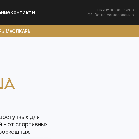
Пн-Пт: 10:00 - 19:00
ание
Контакты
Сб-Вс: по согласованию
РЫ
МАСЛКАРЫ
ША
 доступных для
й - от спортивных
 роскошных.