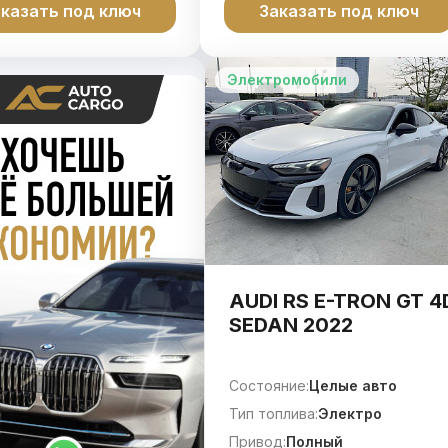
казать под ключ
Заказать под ключ
Электромобили
AUDI RS E-TRON GT 4
SEDAN 2022
Состояние:
Целые авто
Тип топлива:
Электро
Привод:
Полный