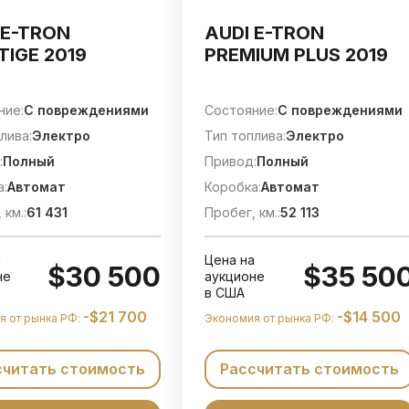
 E-TRON
AUDI E-TRON
TIGE 2019
PREMIUM PLUS 2019
ние:
C повреждениями
Состояние:
C повреждениями
лива:
Электро
Тип топлива:
Электро
:
Полный
Привод:
Полный
а:
Автомат
Коробка:
Автомат
 км.:
61 431
Пробег, км.:
52 113
а
Цена на
$30 500
$35 50
не
аукционе
в США
-$21 700
-$14 500
я от рынка РФ:
Экономия от рынка РФ:
считать стоимость
Рассчитать стоимость