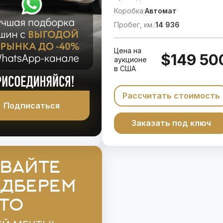
Коробка:
Автомат
Пробег, км.:
14 936
Цена на
$149 50
аукционе
в США
Рассчитать стоимость
Подписаться
Заказать под ключ
ВАЙТЕ
ДБЕРЕМ
ТО