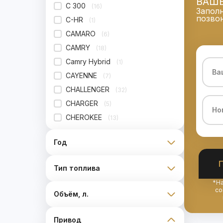
ВАШ
C 300
(16)
Запол
позвон
C-HR
(1)
CAMARO
(6)
CAMRY
(18)
Camry Hybrid
(1)
CAYENNE
(7)
CHALLENGER
(32)
CHARGER
(5)
CHEROKEE
(13)
CIVIC
(22)
Год
CLA 250
(3)
COMPASS
(14)
Тип топлива
CONTINENTAL
(4)
*На
Cooper
(12)
со
Объём, л.
COROLLA
(16)
CORSAIR
(1)
Привод