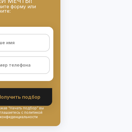
ЕЙ МЕЧТЫ!
ните форму или
ите:
Получить подбор
жав “Начать подбор” вы
глашаетесь с
политикой
конфиденциальности