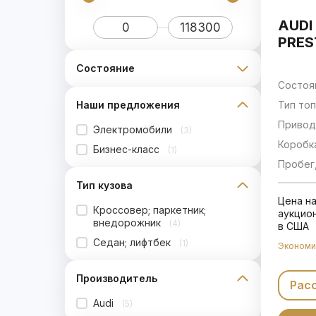
AUDI
PRES
Состояние
Состоя
Тип топ
Наши предложения
Привод
Электромобили
(3)
Коробк
Бизнес-класс
(1)
Пробег,
Тип кузова
Цена н
Кроссовер; паркетник;
аукцио
внедорожник
(4)
в США
Седан; лифтбек
(1)
Экономи
Производитель
Рас
Audi
(5)