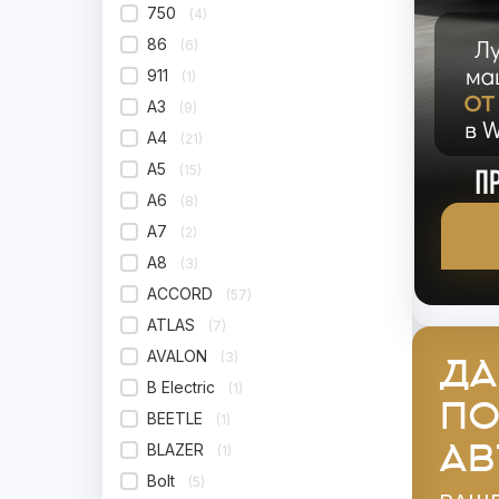
750
(4)
86
(6)
911
(1)
A3
(9)
A4
(21)
A5
(15)
A6
(8)
A7
(2)
A8
(3)
ACCORD
(57)
ATLAS
(7)
AVALON
(3)
ДА
B Electric
(1)
ПО
BEETLE
(1)
АВ
BLAZER
(1)
Bolt
(5)