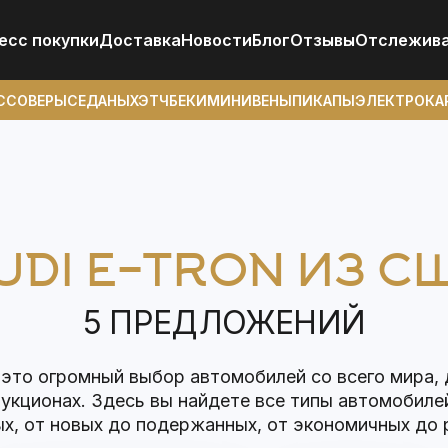
есс покупки
Доставка
Новости
Блог
Отзывы
Отcлежив
ССОВЕРЫ
СЕДАНЫ
ХЭТЧБЕКИ
МИНИВЕНЫ
ПИКАПЫ
ЭЛЕКТРОКА
UDI E-TRON ИЗ С
5 ПРЕДЛОЖЕНИЙ
 это огромный выбор автомобилей со всего мира,
аукционах. Здесь вы найдете все типы автомобиле
х, от новых до подержанных, от экономичных до