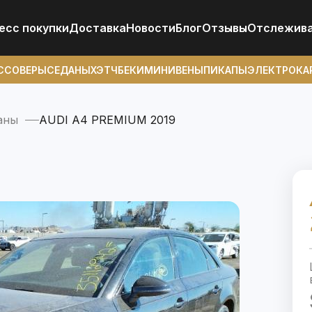
есс покупки
Доставка
Новости
Блог
Отзывы
Отcлежив
ССОВЕРЫ
СЕДАНЫ
ХЭТЧБЕКИ
МИНИВЕНЫ
ПИКАПЫ
ЭЛЕКТРОКА
аны
AUDI A4 PREMIUM 2019