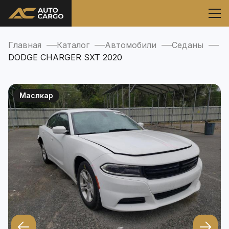
Главная
Каталог
Автомобили
Седаны
DODGE CHARGER SXT 2020
Маслкар