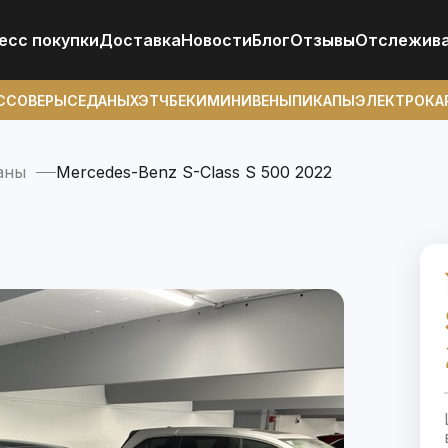
есс покупки
Доставка
Новости
Блог
Отзывы
Отcлежив
ССОВЕРЫ
СЕДАНЫ
ХЭТЧБЕКИ
МИНИВЕНЫ
ПИКАПЫ
ЭЛЕКТРОКА
аны
Mercedes-Benz S-Class S 500 2022