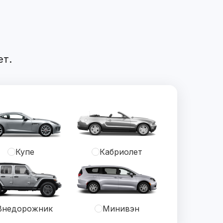
ет.
Купе
Кабриолет
Внедорожник
Минивэн