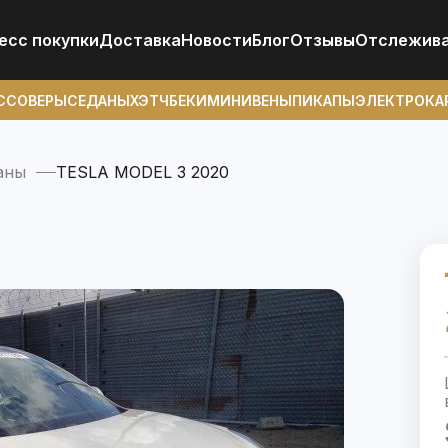
есс покупки
Доставка
Новости
Блог
Отзывы
Отcлежив
ССОВЕРЫ
СЕДАНЫ
ХЭТЧБЕКИ
МИНИВЕНЫ
ПИКАПЫ
ЭЛЕКТРОКА
аны
TESLA MODEL 3 2020