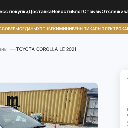
есс покупки
Доставка
Новости
Блог
Отзывы
Отcлежив
ССОВЕРЫ
СЕДАНЫ
ХЭТЧБЕКИ
МИНИВЕНЫ
ПИКАПЫ
ЭЛЕКТРОКА
аны
TOYOTA COROLLA LE 2021