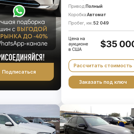
Привод:
Полный
Коробка:
Автомат
Пробег, км.:
52 049
Цена на
$35 00
аукционе
в США
Рассчитать стоимость
Подписаться
Заказать под ключ