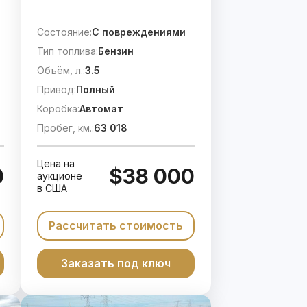
Состояние:
C повреждениями
Тип топлива:
Бензин
Объём, л.:
3.5
Привод:
Полный
Коробка:
Автомат
Пробег, км.:
63 018
Цена на
0
$38 000
аукционе
в США
Рассчитать стоимость
Заказать под ключ