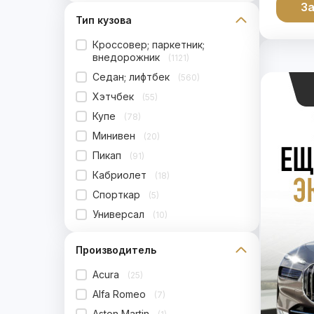
За
Тип кузова
Кроссовер; паркетник;
внедорожник
(1121)
Седан; лифтбек
(560)
Хэтчбек
(55)
Купе
(78)
Минивен
(20)
Пикап
(91)
Кабриолет
(18)
Спорткар
(5)
Универсал
(10)
Производитель
Acura
(25)
Alfa Romeo
(7)
Aston Martin