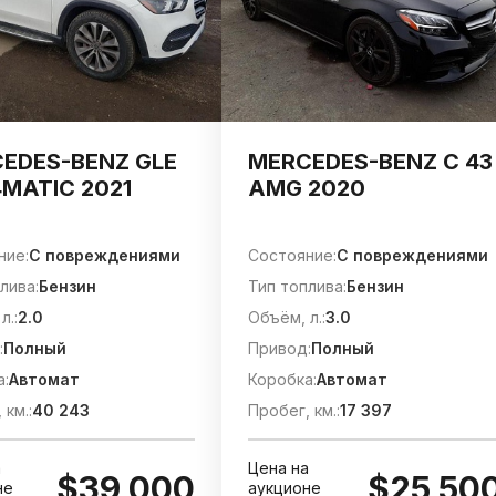
EDES-BENZ GLE
MERCEDES-BENZ C 43
4MATIC 2021
AMG 2020
ние:
C повреждениями
Состояние:
C повреждениями
лива:
Бензин
Тип топлива:
Бензин
л.:
2.0
Объём, л.:
3.0
:
Полный
Привод:
Полный
а:
Автомат
Коробка:
Автомат
 км.:
40 243
Пробег, км.:
17 397
а
Цена на
$39 000
$25 50
не
аукционе