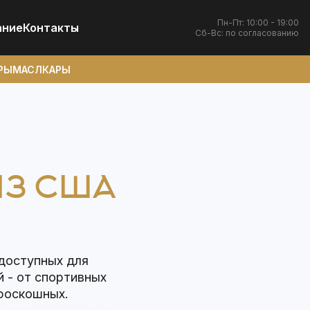
Пн-Пт: 10:00 - 19:00
ание
Контакты
Сб-Вс: по согласованию
РЫ
МАСЛКАРЫ
ИЗ США
 доступных для
й - от спортивных
 роскошных.