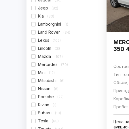
(30)
Jeep
(82)
Kia
(33)
Lamborghini
(1)
Land Rover
(34)
Lexus
(102)
MERC
350 
Lincoln
(38)
Mazda
(107)
Mercedes
(70)
Состоя
Mini
(12)
Тип топ
Mitsubishi
(6)
Объём, 
Nissan
(6)
Привод
Porsche
(22)
Коробк
Rivian
(1)
Пробег,
Subaru
(10)
Tesla
(88)
Цена н
аукцио
Toyota