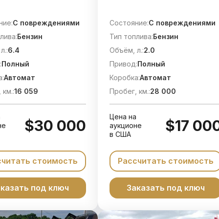
ние:
C повреждениями
Состояние:
C повреждениями
лива:
Бензин
Тип топлива:
Бензин
л.:
6.4
Объём, л.:
2.0
:
Полный
Привод:
Полный
а:
Автомат
Коробка:
Автомат
 км.:
16 059
Пробег, км.:
28 000
а
Цена на
$30 000
$17 00
не
аукционе
в США
считать стоимость
Рассчитать стоимость
казать под ключ
Заказать под ключ