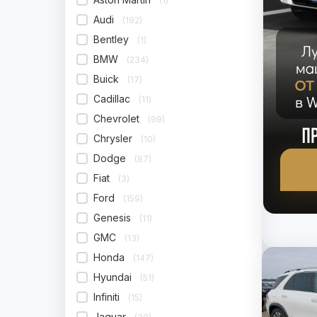
(1)
Audi
(192)
Bentley
(1)
BMW
(234)
Buick
(17)
Cadillac
(11)
Chevrolet
(99)
Chrysler
(10)
Dodge
(87)
Fiat
(3)
Ford
(159)
Genesis
(11)
GMC
(13)
Honda
(147)
Hyundai
(51)
Infiniti
(15)
Jaguar