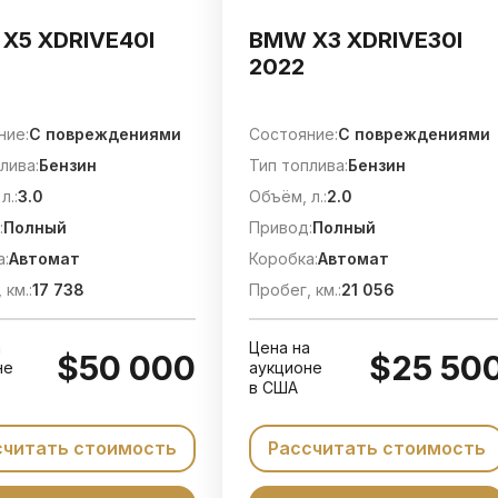
X5 XDRIVE40I
BMW X3 XDRIVE30I
2022
ние:
C повреждениями
Состояние:
C повреждениями
лива:
Бензин
Тип топлива:
Бензин
л.:
3.0
Объём, л.:
2.0
:
Полный
Привод:
Полный
а:
Автомат
Коробка:
Автомат
 км.:
17 738
Пробег, км.:
21 056
а
Цена на
$50 000
$25 50
не
аукционе
в США
считать стоимость
Рассчитать стоимость