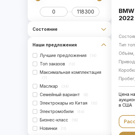
BMW 
2022
Состояние
Состоя
Тип топ
Наши предложения
Объём, 
Лучшие предложения
(14)
Привод
Топ заказов
(13)
Коробк
Максимальная комплектация
(7)
Пробег,
Маслкар
(34)
Цена н
Семейный вариант
(8)
аукцио
Электрокары из Китая
(10)
в США
Электромобили
(64)
Бизнес-класс
(18)
Рас
Новинки
(11)