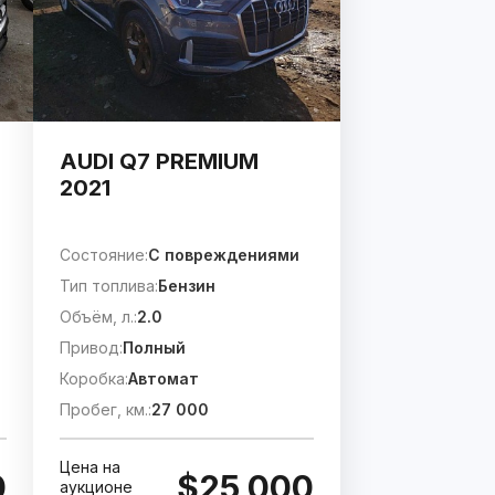
AUDI Q7 PREMIUM
2021
Состояние:
C повреждениями
Тип топлива:
Бензин
Объём, л.:
2.0
Привод:
Полный
Коробка:
Автомат
Пробег, км.:
27 000
Цена на
0
$25 000
аукционе