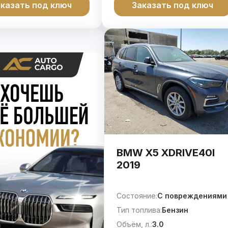
казать под ключ
Заказать под ключ
BMW X5 XDRIVE40I
2019
Состояние:
C повреждениями
Тип топлива:
Бензин
Объём, л.:
3.0