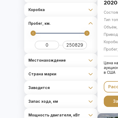
2020
Коробка
Состоя
Тип топ
Пробег, км.
Объём, 
Привод
Коробк
Пробег,
Местонахождение
Цена н
аукцио
в США
Страна марки
Рас
Заводится
За
Запас хода, км
Мощность двигателя, кВт