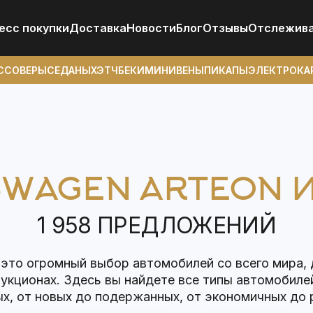
есс покупки
Доставка
Новости
Блог
Отзывы
Отcлежив
ССОВЕРЫ
СЕДАНЫ
ХЭТЧБЕКИ
МИНИВЕНЫ
ПИКАПЫ
ЭЛЕКТРОКА
WAGEN ARTEON 
1 958 ПРЕДЛОЖЕНИЙ
 это огромный выбор автомобилей со всего мира,
аукционах. Здесь вы найдете все типы автомобиле
х, от новых до подержанных, от экономичных до