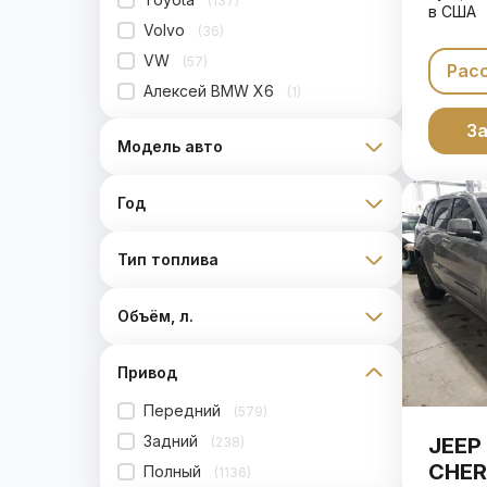
(137)
в США
Volvo
(36)
VW
(57)
Рас
Алексей BMW X6
(1)
За
Модель авто
Год
Тип топлива
Объём, л.
Привод
Передний
(579)
Задний
JEEP
(238)
CHER
Полный
(1136)