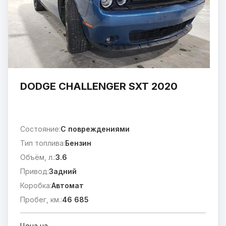
DODGE CHALLENGER SXT 2020
Состояние:
C повреждениями
Тип топлива:
Бензин
Объём, л.:
3.6
Привод:
Задний
Коробка:
Автомат
Пробег, км.:
46 685
Цена на